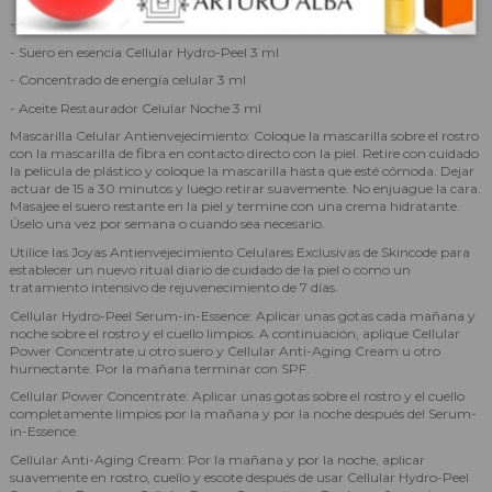
- Mascarilla Celular Antiedad Lámina 20 ml
- Suero en esencia Cellular Hydro-Peel 3 ml
- Concentrado de energía celular 3 ml
- Aceite Restaurador Celular Noche 3 ml
Mascarilla Celular Antienvejecimiento: Coloque la mascarilla sobre el rostro
con la mascarilla de fibra en contacto directo con la piel. Retire con cuidado
la película de plástico y coloque la mascarilla hasta que esté cómoda. Dejar
actuar de 15 a 30 minutos y luego retirar suavemente. No enjuague la cara.
Masajee el suero restante en la piel y termine con una crema hidratante.
Úselo una vez por semana o cuando sea necesario.
Utilice las Joyas Antienvejecimiento Celulares Exclusivas de Skincode para
establecer un nuevo ritual diario de cuidado de la piel o como un
tratamiento intensivo de rejuvenecimiento de 7 días.
Cellular Hydro-Peel Serum-in-Essence: Aplicar unas gotas cada mañana y
noche sobre el rostro y el cuello limpios. A continuación, aplique Cellular
Power Concentrate u otro suero y Cellular Anti-Aging Cream u otro
humectante. Por la mañana terminar con SPF.
Cellular Power Concentrate: Aplicar unas gotas sobre el rostro y el cuello
completamente limpios por la mañana y por la noche después del Serum-
in-Essence.
Cellular Anti-Aging Cream: Por la mañana y por la noche, aplicar
suavemente en rostro, cuello y escote después de usar Cellular Hydro-Peel