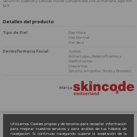
Serum-in-Essence y Cellular Power Concentrate. Por la mañana, siga con
SPF.
Detalles del producto
Tipo de Piel
Piel MIxta
Piel Normal
Piel Seca
Dermofarmacia Facial
Aceites
Antiarrugas, Redensificantes y
Reafirmantes
Mascarillas
Sérums, Ampollas, Shots y Boosters.
Marca
Farmacia March
Utilizamos Cookies propias y de terceros para recopilar información
para mejorar nuestros servicios y para análisis de tus hábitos de
navegación. Si continuas navegando, supone la aceptación de la
Contacto