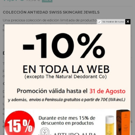
COLECCIÓN ANTIEDAD SWISS SKINCARE JEWELS
Una preciosa colección de edición limitada de productos celulares
No mostrar de nuevo
antienvejecimiento orientados a resultados para tratar y prevenir todos los
signos del envejecimiento.
Descripción
Tipo de piel: para pieles normales, secas y mixtas.
Preocupación por la piel: signos de envejecimiento, opacidad y
deshidratación.
COLECCIÓN ANTIEDAD SWISS SKINCARE JEWELS
Descubra las joyas suizas para el cuidado de la piel para el
antienvejecimiento celular.
Una preciosa colección de edición limitada de productos celulares
antienvejecimiento orientados a resultados para tratar y prevenir todos los
signos del envejecimiento.
La colección antienvejecimiento Swiss Skincare Jewels incluye los bestsellers
exclusivos de Skincode:
- Crema Antiedad Celular 50 ml