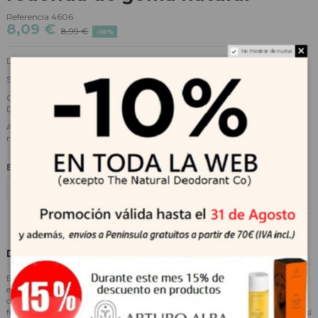
Referencia
4606
8,09 €
8,99 €
-10%
No mostrar de nuevo
Diseño exclusivo y original creado y fabricado en Dinamarca por BIBS.
Son chupetes fabricados en PP, sin BPA ni ftalatos, ni PVC.
Cumplen con la normativa EN1400 y están testados de forma regular en
Dinamarca por Consumer Lab Denmark.
Además han pasado satisfactoriamente los últimos tests realizados por
nuestro Departamento de Calidad en Europa.
Elige una talla
Descripción
Este tipo de chupete lleva vendiéndose en Dinamarca muchas décadas, y
está fabricado con tetina NG de caucho en forma redonda (la tetina
original con la que se fabricaban los chupetes antes de que se patentase la
forma anatómica), que es la tetina favorita en los mercados nórdicos (no así