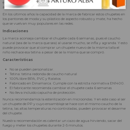
en el resto de Europa, en España, por ejemplo, preferimos la simétrica y las
anatómicas que son tetinas desarrolladas y patentadas a posteriori).
En los últimos años la capacidad de la marca de fabricar estos chupetes en
los pantones de moda y su plástico de aspecto robusto y mate, ha hecho
que se vuelvan muy populares en las redes.
Indicaciones
La marca aconseja cambiar el chupete cada 6 semanas, pues el caucho
natural (sea de la marca que sea) al usarse mucho, se infla y agranda. Y esto
puede provocar que al comprar un chupete nuevo de la misma talla el
niño rechace esa tetina a pesar de se la misma que se compró.
Características
No se pueden personalizar.
Tetina: tetina redonda de caucho natural
100% libre BPA, PVC y ftalatos
Fabricado en Dinamarca. Cumple con la estricta normativa EN1400.
El fabricante recomienda cambiar el chupete cada 6 semanas
No lleva incluido capucha de protección.
Nunca recomendamos la esterilización en microondas. Y en este caso al ser
un chupete de PP y cuyo ensamblaje se hace con el mismo caucho de la
tetina, las altas temperaturas no controladas, pueden provocar el desarme
del chupete.
Nuestra recomendación es calentar un cazo de agua hirviendo, sacar del
fuego y meter los chupetes durante 2-5 minutos.