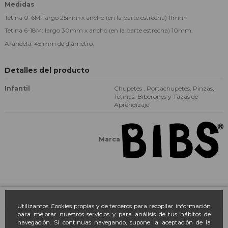
Medidas
Tetina 0-6M: largo 25mm x ancho (en la parte estrecha) 11mm
Tetina 6-18M: largo 30mm x ancho (en la parte estrecha) 10mm.
Arandela: 45 mm de diámetro.
Detalles del producto
Infantil
Chupetes , Portachupetes, Pinzas,
Tetinas, Biberones y Tazas de
Aprendizaje
Marca
Farmacia March
Utilizamos Cookies propias y de terceros para recopilar información
para mejorar nuestros servicios y para análisis de tus hábitos de
navegación. Si continuas navegando, supone la aceptación de la
Contacto