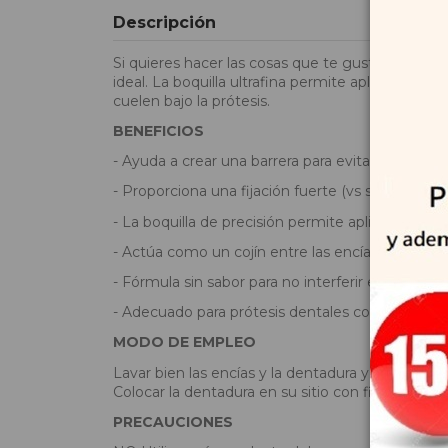
Descripción
Si quieres hacer las cosas que te gustan y comer
ideal. La boquilla ultrafina permite aplicarlo fá
cuelen bajo la prótesis.
BENEFICIOS
- Ayuda a crear una barrera para evitar que incl
- Proporciona una fijación fuerte (vs sin adhesivo
- La boquilla de precisión permite aplicar el pro
- Actúa como un cojín entre las encías y la prót
- Fórmula sin sabor para no interferir en el gust
- Adecuado para prótesis dentales completas y p
MODO DE EMPLEO
Lavar bien las encías y la dentadura y, a continu
Colocar la dentadura en su sitio con firmeza y 
PRECAUCIONES