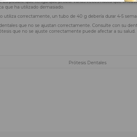
Es posible que tenga que probar varias veces hasta que encuentre 
ica que ha utilizado demasiado.
 lo utiliza correctamente, un tubo de 40 g debería durar 4-5 sema
 dentales que no se ajustan correctamente. Consulte con su den
ótesis que no se ajuste correctamente puede afectar a su salud.
Prótesis Dentales