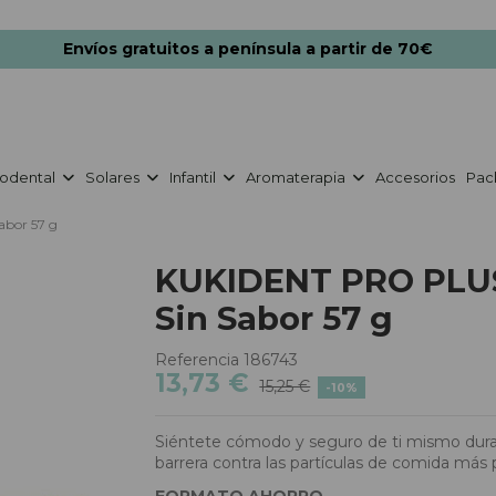
Envíos gratuitos a península a partir de 70€
odental
Solares
Infantil
Aromaterapia
Accesorios
Pac
bor 57 g
KUKIDENT PRO PLUS
Sin Sabor 57 g
Referencia
186743
13,73 €
15,25 €
-10%
Siéntete cómodo y seguro de ti mismo durante
barrera contra las partículas de comida más
FORMATO AHORRO