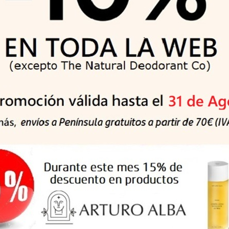
 tus alimentos favoritos sin preocuparte por la prótesis dental, 
cilmente y crea una barrera entre las encías y la dentadura para e
uso las partículas de comida más pequeñas se cuelen bajo la próte
)
ducto de forma precisa para crear una barrera protectora
esis, permitiendo un ajuste perfecto
o de los alimentos
arciales
ación, secar la dentadura y aplicar la solución en pequeñas banda
sujetarla unos instantes. Esperar unos minutos antes de comer o 