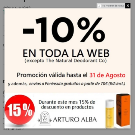
No mostrar de nuevo
Referencia
4544
13,49 €
14,99 €
-10%
Estas mascarillas han sido re-certificadas cumpliendo la normativa según
las nuevas exigencias del BOE A-2021-2046 del día 12/2/21 y cumplen la
nueva ISO UNE-EN ISO/IEC 17025.
Elige una talla
Descripción
¡Vuelve a mostrar tu sonrisa!
Mascarilla higiénica transparente en
formato anatómico, con tratamiento HeiQ Viroblock capaz de inhabilitar
el virus, reutilizable, de una capa filtrante de partículas, alta
transpirabilidad, hidrófuga y antibacteriana.
Ideal para comunicadores y enseñantes, práctica de deporte individual,
personas con necesidad de lectura labial, atención al público, zonas de
climas con altas temperaturas y personas que usan gafas. Protégete y
comunícate