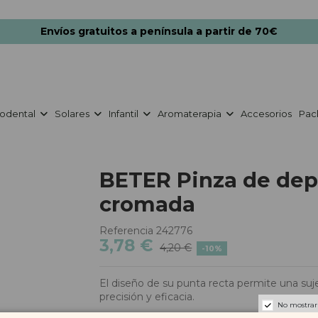
Envíos gratuitos a península a partir de 70€
odental
Solares
Infantil
Aromaterapia
Accesorios
Pac
BETER Pinza de depi
cromada
Referencia
242776
3,78 €
4,20 €
-10%
El diseño de su punta recta permite una sujec
precisión y eficacia.
No mostrar