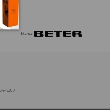
Marca
73445280