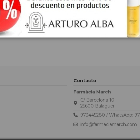
Contacto
Farmàcia March
C/ Barcelona 10
25600 Balaguer
973445280 / WhatsApp: 9
info@farmaciamarch.com