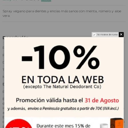
Spray vegano para dientes y encías más sanos con menta, romero y aloe
vera.
No mostrar de nuevo
Descripción
Reduce rápidamente el mal aliento.
Previene el sarro, la placa y la acumulación.
Disminuye el riesgo de infecciones bucales.
Tamaño ideal: para cualquier momento y lugar.
Mezcla vegetal con propiedades antisépticas.
Descripción
Potente spray para el cuidado dental y el aliento
Este práctico spray no solo reduce el mal aliento, sino que también
disminuye el riesgo de infecciones orales y enfermedades bucales. Nuestros
ingredientes naturales tienen propiedades antisépticas y ofrecen resultados
a un nivel enzimático, eliminando la acumulación de placa dental y sarro.
El spray de 100 ml, es fácil de usar, gracias a su tamaño de bolsillo puede
cuidar de su amigo peludo donde quiera que vaya, especialmente donde no
puede cepillarse los dientes como de costumbre.