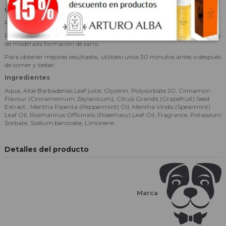
Uso
Rocíe en ambas comisuras de la boca debajo de los labios.
Pulverizar dos veces en caso de fuerte formación de sarro y una vez en caso
de moderada formación de sarro.
Para obtener mejores resultados, utilícelo unos 30 minutos antes o después
de comer y beber.
Ingredientes
Aqua, Aloe Barbadensis Leaf juice, Glycerin, Polysorbate 20, Cinnamon
Flavour (Cinnamomum Zeylanicum), Citrus Grandis (Grapefruit) Seed
Extract , Mentha Piperita (Peppermint) Oil, Mentha Viridis (Spearmint)
Leaf Oil, Rosmarinus Officinalis (Rosemary) Leaf Oil, Fragrance, Potassium
Sorbate, Sodium benzoate, Limonene.
Detalles del producto
Marca