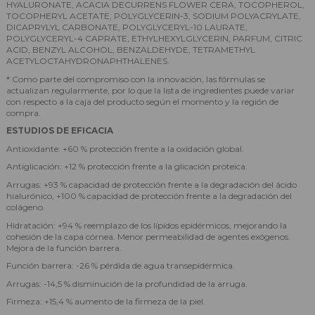
HYALURONATE, ACACIA DECURRENS FLOWER CERA, TOCOPHEROL,
TOCOPHERYL ACETATE, POLYGLYCERIN-3, SODIUM POLYACRYLATE,
DICAPRYLYL CARBONATE, POLYGLYCERYL-10 LAURATE,
POLYGLYCERYL-4 CAPRATE, ETHYLHEXYLGLYCERIN, PARFUM, CITRIC
ACID, BENZYL ALCOHOL, BENZALDEHYDE, TETRAMETHYL
ACETYLOCTAHYDRONAPHTHALENES.
* Como parte del compromiso con la innovación, las fórmulas se
actualizan regularmente, por lo que la lista de ingredientes puede variar
con respecto a la caja del producto según el momento y la región de
compra.
ESTUDIOS DE EFICACIA
Antioxidante: +60 % protección frente a la oxidación global.
Antiglicación: +12 % protección frente a la glicación proteica.
Arrugas: +93 % capacidad de protección frente a la degradación del ácido
hialurónico, +100 % capacidad de protección frente a la degradación del
colágeno.
Hidratación: +94 % reemplazo de los lípidos epidérmicos, mejorando la
cohesión de la capa córnea. Menor permeabilidad de agentes exógenos.
Mejora de la función barrera.
Función barrera: -26 % pérdida de agua transepidérmica.
Arrugas: -14,5 % disminución de la profundidad de la arruga.
Firmeza: +15,4 % aumento de la firmeza de la piel.