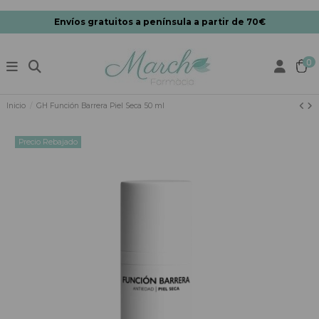
Envíos gratuitos a península a partir de 70€
0
Inicio
GH Función Barrera Piel Seca 50 ml
Precio Rebajado