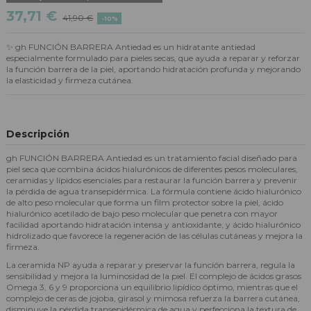
37,71 €
41,90 €
-10%
✨ gh FUNCIÓN BARRERA Antiedad es un hidratante antiedad
especialmente formulado para pieles secas, que ayuda a reparar y reforzar
la función barrera de la piel, aportando hidratación profunda y mejorando
la elasticidad y firmeza cutánea.
Descripción
gh FUNCIÓN BARRERA Antiedad es un tratamiento facial diseñado para
piel seca que combina ácidos hialurónicos de diferentes pesos moleculares,
ceramidas y lípidos esenciales para restaurar la función barrera y prevenir
la pérdida de agua transepidérmica. La fórmula contiene ácido hialurónico
de alto peso molecular que forma un film protector sobre la piel, ácido
hialurónico acetilado de bajo peso molecular que penetra con mayor
facilidad aportando hidratación intensa y antioxidante, y ácido hialurónico
hidrolizado que favorece la regeneración de las células cutáneas y mejora la
firmeza.
La ceramida NP ayuda a reparar y preservar la función barrera, regula la
sensibilidad y mejora la luminosidad de la piel. El complejo de ácidos grasos
Omega 3, 6 y 9 proporciona un equilibrio lipídico óptimo, mientras que el
complejo de ceras de jojoba, girasol y mimosa refuerza la barrera cutánea,
disminuye la pérdida transepidérmica de agua y perfecciona la textura de