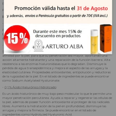
PAO: 9 meses.
Fecha de duración mínima: 30 meses.
INGREDIENTES CLAVE
-
0,1 % Ácido Hialurónico Alto Peso Molecular
:
Forma un film sobre la piel y actúa evitando la pérdida de agua
transepidérmica, hidratando la epidermis. Se puede encontrar en el listado
de ingredientes como Sodium Hyaluronate.
-
0,1 % Ácido Hialurónico Acetilado
:
Se trata de un ácido hialurónico de muy bajo peso molecular con mayor
afinidad por la piel, para que su penetración sea mayor, aportando una
acción altamente hidratante y una reparación de la función barrera. Alta
resistencia a las enzimas hialuronidasas que lo degradan. Disminuye la
pérdida de agua transepidérmica y mejora el aspecto de las arrugas y la
elasticidad cutánea. Propiedades antioxidantes, antipolución y reductoras
de la rugosidad de la piel. En el listado de ingredientes se puede encontrar
como Sodium Acetylated Hyaluronate.
-
0,1 % Ácido Hialurónico Hidrolizado
:
Es un ácido hialurónico de muy bajo peso molecular lo que le permite una
mayor penetración percutánea. Ayuda a reparar y regenerar las células de
la piel, además de poseer función antioxidante al proteger de los radicales
libres. Aumenta la hidratación de la piel en profundidad, disminuye las
arrugas y mejora la firmeza. Se puede encontrar en el listado de
ingredientes como Hydrolyzed Hyaluronic Acid.