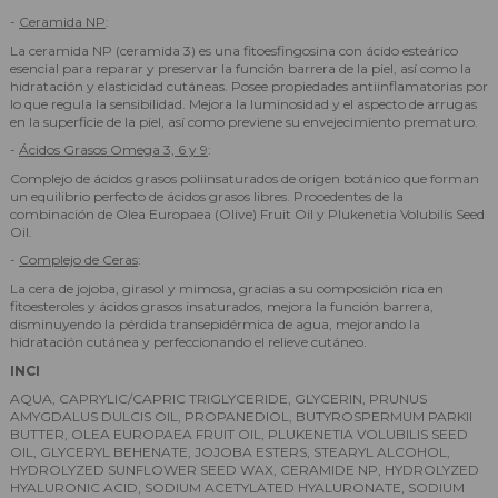
-
Ceramida NP
:
La ceramida NP (ceramida 3) es una fitoesfingosina con ácido esteárico
esencial para reparar y preservar la función barrera de la piel, así como la
hidratación y elasticidad cutáneas. Posee propiedades antiinflamatorias por
lo que regula la sensibilidad. Mejora la luminosidad y el aspecto de arrugas
en la superficie de la piel, así como previene su envejecimiento prematuro.
-
Ácidos Grasos Omega 3, 6 y 9
:
Complejo de ácidos grasos poliinsaturados de origen botánico que forman
un equilibrio perfecto de ácidos grasos libres. Procedentes de la
combinación de Olea Europaea (Olive) Fruit Oil y Plukenetia Volubilis Seed
Oil.
-
Complejo de Ceras
:
La cera de jojoba, girasol y mimosa, gracias a su composición rica en
fitoesteroles y ácidos grasos insaturados, mejora la función barrera,
disminuyendo la pérdida transepidérmica de agua, mejorando la
hidratación cutánea y perfeccionando el relieve cutáneo.
INCI
AQUA, CAPRYLIC/CAPRIC TRIGLYCERIDE, GLYCERIN, PRUNUS
AMYGDALUS DULCIS OIL, PROPANEDIOL, BUTYROSPERMUM PARKII
BUTTER, OLEA EUROPAEA FRUIT OIL, PLUKENETIA VOLUBILIS SEED
OIL, GLYCERYL BEHENATE, JOJOBA ESTERS, STEARYL ALCOHOL,
HYDROLYZED SUNFLOWER SEED WAX, CERAMIDE NP, HYDROLYZED
HYALURONIC ACID, SODIUM ACETYLATED HYALURONATE, SODIUM