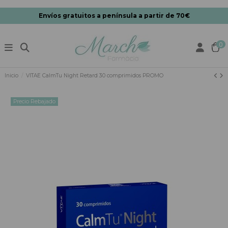
Envíos gratuitos a península a partir de 70€
0
Inicio
VITAE CalmTu Night Retard 30 comprimidos PROMO
Precio Rebajado