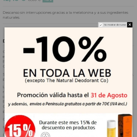
Descanso sin interrupciones gracias a la melatonina y a sus ingredientes
naturales.
No mostrar de nuevo
Descripción
CalmTu® Night Retard es un complemento alimenticio a base de
extractos estandarizados y titulados de Valeriana officinalis (Valeriana),
Pasiflora incarnata (Pasiflora), Escholtzia californica (Amapola de
California), Melissa officinalis (Melisa), y melatonina.
Su forma de liberación modificada, constante y sostenida durante la noche,
permite la liberación del comprimido en 2 etapas.
La melatonina, que se encuentra en el recubrimiento y es liberada
rápidamente, es una hormona producida de forma natural por nuestro
organismo y desempeña un papel muy importante en el inicio del sueño.
Por otro lado, los extractos naturales de valeriana, pasiflora, amapola de
California y melisa, hallados en el interior del comprimido, son liberados
posteriormente, contribuyendo a la calidad del sueño.
Gracias a su composición:
Contribuye a facilitar la relajación
Contribuye a disminuir los despertares nocturnos