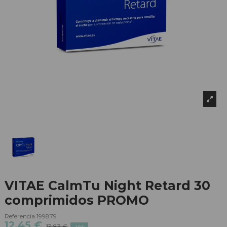
VITAE CalmTu Night Retard 30
comprimidos PROMO
Referencia
199879
12,45 €
13,83 €
-10%