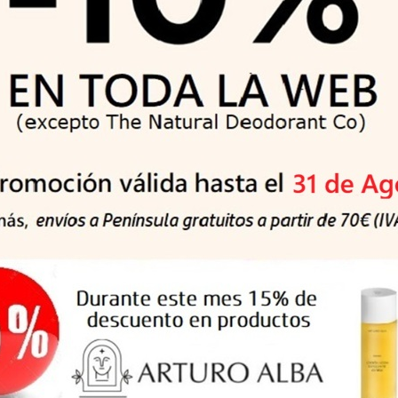
ilibrada y natural, esta deliciosa papilla equilibrada y nutritiva y
cer fuerte.
ciclable en el amarillo y muy cómodo. Se trata de un formato in
rir y cerrar rápidamente.
es, cuando introduzcas el gluten a tu bebé.
equilibrada, siempre buscando el resultado más nutritivo, saluda
de azúcar libre, conservantes ni aditivos y puedes ver en esta 
ue los bebés no consuman azúcar hasta los 2 años, como recom
 hábitos saludables desde pequeños. La recomendación por parte d
ludable para el bebé que se acostumbre al sabor natural de los 
órmula no tengan azúcares suele ser difícil, pero conseguir una pa
 ¡a los peques les encanta!
 los cereales: principal fuente de energía, alto valor nutritivo, p