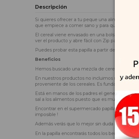
Descripción
Si quieres ofrecer a tu peque una alimentación equ
que empiece a comer sano y para que pueda cre
El cereal viene envasado en una bolsita 100% re
ver el producto y abre fácil con Zip para poder ab
Puedes probar esta papilla a partir de los 6 mes
Beneficios
Hemos buscado una mezcla de cereales variada y 
En nuestros productos no incluimos ningún tipo 
proveniente de los cereales. Es fundamental q
Está en manos de los padres el generarle buenos
sal a los alimentos puesto que es mucho más sa
Encontrar en el supermercado papillas que en su f
imposible !
Además verás que lo mejor sin duda es su sabor,
En la papilla encontrarás todos los beneficios de