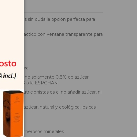
 ecológica, es sin duda la opción perfecta para
novador y práctico con ventana transparente para
ble y natural.
papilla que tiene solamente 0,8% de azúcar
ienda la OMS o la ESPGHAN.
e los nutricionistas es el no añadir azúcar, ni
mismos.
pilla sin azúcar, natural y ecológica, ¡es casi
resencia de numerosos minerales