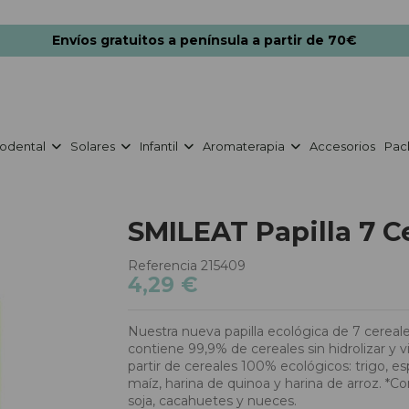
Envíos gratuitos a península a partir de 70€
odental
Solares
Infantil
Aromaterapia
Accesorios
Pac
SMILEAT Papilla 7 C
Referencia
215409
4,29 €
Nuestra nueva papilla ecológica de 7 cereale
contiene 99,9% de cereales sin hidrolizar y 
partir de cereales 100% ecológicos: trigo, es
maíz, harina de quinoa y harina de arroz. *C
soja, cacahuetes y nueces.