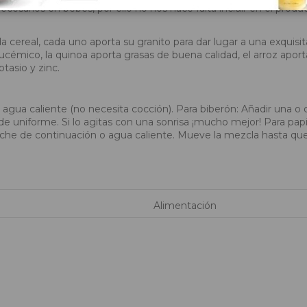
necesarios en bebés, por ello no nos hace falta incluir en el prod
ereal, cada uno aporta su granito para dar lugar a una exquisita y 
lucémico, la quinoa aporta grasas de buena calidad, el arroz aporta
tasio y zinc.
o agua caliente (no necesita cocción). Para biberón: Añadir una 
e uniforme. Si lo agitas con una sonrisa ¡mucho mejor! Para papill
eche de continuación o agua caliente. Mueve la mezcla hasta 
Alimentación