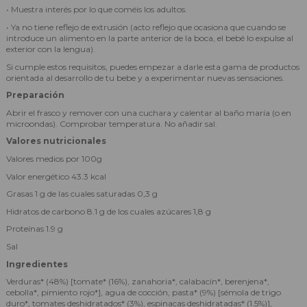
• Muestra interés por lo que coméis los adultos.
• Ya no tiene reflejo de extrusión (acto reflejo que ocasiona que cuando se
introduce un alimento en la parte anterior de la boca, el bebé lo expulse al
exterior con la lengua).
Si cumple estos requisitos, puedes empezar a darle esta gama de productos
orientada al desarrollo de tu bebe y a experimentar nuevas sensaciones.
Preparación
Abrir el frasco y remover con una cuchara y calentar al baño maría (o en
microondas). Comprobar temperatura. No añadir sal.
Valores nutricionales
Valores medios por 100g
Valor energético 43.3 kcal
Grasas 1 g de las cuales saturadas 0,3 g
Hidratos de carbono 8.1 g de los cuales azúcares 1,8 g
Proteínas 1.9 g
Sal
Ingredientes
Verduras* (48%) [tomate* (16%), zanahoria*, calabacín*, berenjena*,
cebolla*, pimiento rojo*], agua de cocción, pasta* (9%) [sémola de trigo
duro*, tomates deshidratados* (3%), espinacas deshidratadas* (1.5%)],