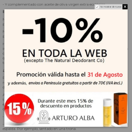
- Y complementado con aceite de oliva virgen extra ecológico.
No mostrar de nuevo
El secreto de esta receta
Nuestra tercera receta de pasta de estrellitas con tomate, no podía faltar
porque a ellos les encanta, tanto como a nosotros.
Nuestro plato novedoso de pasta con tomate y ternera, es un plato de
pasta, pero completamente diferente.
Hemos aprovechado algo que a ellos les encanta como la pasta para
introducir muchas y nuevas verduras, un poquito de carne de ternera para
completar el sabor y el aporte proteico y una pasta en forma de estrellitas
que además de divertida es muy nutritiva porque está compuesta de
tomate y espinacas.
¿Cómo empezar con CA-CHI-TOS?
Para disfrutar nuestra gama de tarritos con CA-CHI-TOS no te olvides de
remover bien el plato con la cucharita, para que los trocitos enteros se
distribuyan bien y consigas la textura adecuada.
Además, en importante que si te da miedo empezar a darle comida sin
triturar o piensas que se puede atragantar, comprueba si tu bebé cumple
estas condiciones que nos avisan de si un niño está preparado o no para
comer texturas algo más sólidas.
• Tiene al menos 6 meses.
• Sujeta su cabeza y puede sentarse, aunque necesite un apoyo en la
espalda. Por ejemplo, sentado en una trona.