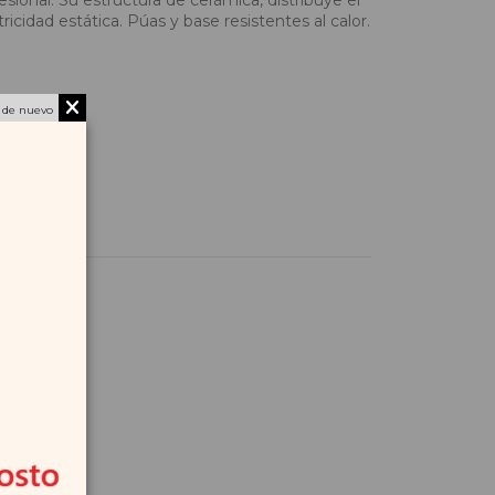
cidad estática. Púas y base resistentes al calor.
 de nuevo