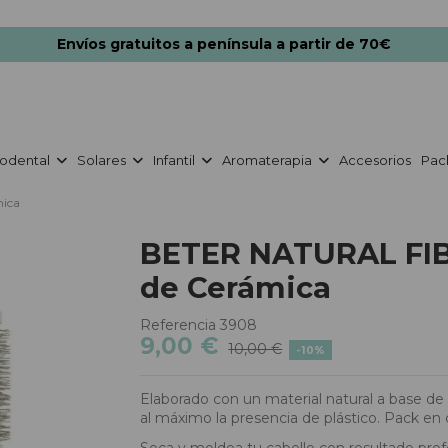
Envíos gratuitos a península a partir de 70€
odental
Solares
Infantil
Aromaterapia
Accesorios
Pac
mica
BETER NATURAL FIB
de Cerámica
Referencia
3908
9,00 €
10,00 €
-10%
Elaborado con un material natural a base de
al máximo la presencia de plástico. Pack en 
Seca y moldea tu cabello con resultado profe