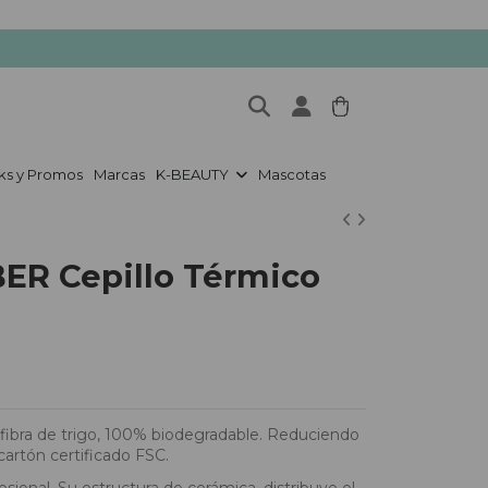
ks y Promos
Marcas
K-BEAUTY
Mascotas
ER Cepillo Térmico
 fibra de trigo, 100% biodegradable. Reduciendo
cartón certificado FSC.
sional. Su estructura de cerámica, distribuye el