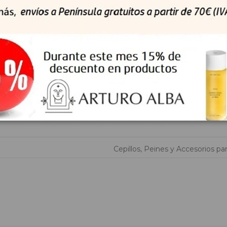
descomponerse en elementos químicos naturales por la acción d
el medio. En este proceso, el material se va fragmentando en p
encia:
oceso de fabricación.
tibles fósiles para reciclarse.
micos ni toxinas.
Cepillos, Peines y Accesorios par