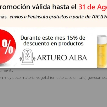
les de Argán?
s células madre, que son las responsables de que cuando sufren 
ñado.
as más viejas del mundo. El árbol de argán es nativo del sudeste
ras extremadamente altas que caracterizan a esta región, lo que 
cimiento.
n muy poco material vegetal (en este caso un tallo) generamos