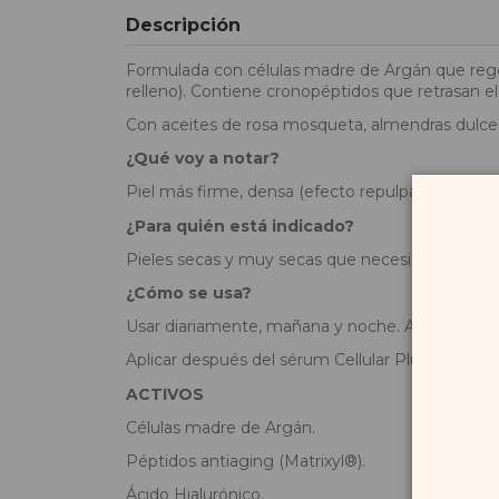
Descripción
Formulada con células madre de Argán que regene
relleno). Contiene cronopéptidos que retrasan el
Con aceites de rosa mosqueta, almendras dulces 
¿Qué voy a notar?
Piel más firme, densa (efecto repulpante) y nu
¿Para quién está indicado?
Pieles secas y muy secas que necesitan un extra
¿Cómo se usa?
Usar diariamente, mañana y noche. Aplicar sobre l
Aplicar después del sérum Cellular Plus para pote
ACTIVOS
Células madre de Argán.
Péptidos antiaging (Matrixyl®).
Ácido Hialurónico.