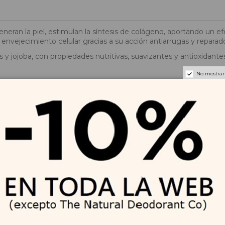
ran la piel, estimulan la síntesis de colágeno, aportando un ef
 envejecimiento celular gracias a su acción antiarrugas y reparad
y jojoba, con propiedades nutritivas, suavizantes y antioxidantes
No mostrar
trida. Arrugas de expresión menos marcadas y menos profundas
 de nutrición y pieles maduras que buscan un rejuvenecimiento p
a piel de cara, cuello y escote.
nciar los resultados del tratamiento.