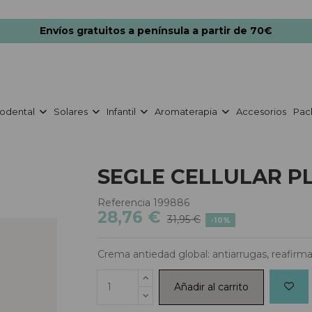
Envíos gratuitos a península a partir de 70€
odental
Solares
Infantil
Aromaterapia
Accesorios
Pac
SEGLE CELLULAR PL
Referencia
199886
28,76 €
31,95 €
-10%
Crema antiedad global: antiarrugas, reafirma
Añadir al carrito