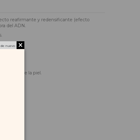
ecto reafirmante y redensificante (efecto
ora del ADN.
.
 de nuevo
rofundo de la piel.