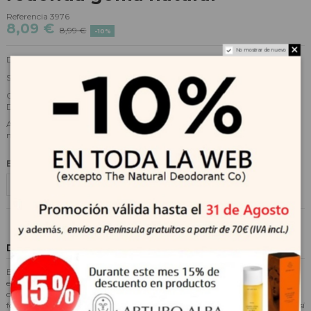
Referencia
3976
8,09 €
8,99 €
-10%
No mostrar de nuevo
Diseño exclusivo y original creado y fabricado en Dinamarca por BIBS.
Son chupetes fabricados en PP, sin BPA ni ftalatos, ni PVC.
Cumplen con la normativa EN1400 y están testados de forma regular en
Dinamarca por Consumer Lab Denmark.
Además han pasado satisfactoriamente los últimos tests realizados por
nuestro Departamento de Calidad en Europa.
Elige una talla
Descripción
Este tipo de chupete lleva vendiéndose en Dinamarca muchas décadas, y
está fabricado con tetina NG de caucho en forma redonda (la tetina
original con la que se fabricaban los chupetes antes de que se patentase la
forma anatómica), que es la tetina favorita en los mercados nórdicos (no así