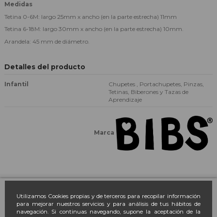
Medidas
Tetina 0-6M: largo 25mm x ancho (en la parte estrecha) 11mm
Tetina 6-18M: largo 30mm x ancho (en la parte estrecha) 10mm.
Arandela: 45 mm de diámetro.
Detalles del producto
Infantil
Chupetes , Portachupetes, Pinzas,
Tetinas, Biberones y Tazas de
Aprendizaje
Marca
Farmacia March
Utilizamos Cookies propias y de terceros para recopilar información
para mejorar nuestros servicios y para análisis de tus hábitos de
navegación. Si continuas navegando, supone la aceptación de la
Contacto