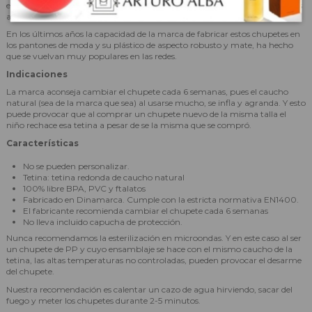
en el resto de Europa, en España, por ejemplo, preferimos la simétrica y las
anatómicas que son tetinas desarrolladas y patentadas a posteriori).
En los últimos años la capacidad de la marca de fabricar estos chupetes en
los pantones de moda y su plástico de aspecto robusto y mate, ha hecho
que se vuelvan muy populares en las redes.
Indicaciones
La marca aconseja cambiar el chupete cada 6 semanas, pues el caucho
natural (sea de la marca que sea) al usarse mucho, se infla y agranda. Y esto
puede provocar que al comprar un chupete nuevo de la misma talla el
niño rechace esa tetina a pesar de se la misma que se compró.
Características
No se pueden personalizar.
Tetina: tetina redonda de caucho natural
100% libre BPA, PVC y ftalatos
Fabricado en Dinamarca. Cumple con la estricta normativa EN1400.
El fabricante recomienda cambiar el chupete cada 6 semanas
No lleva incluido capucha de protección.
Nunca recomendamos la esterilización en microondas. Y en este caso al ser
un chupete de PP y cuyo ensamblaje se hace con el mismo caucho de la
tetina, las altas temperaturas no controladas, pueden provocar el desarme
del chupete.
Nuestra recomendación es calentar un cazo de agua hirviendo, sacar del
fuego y meter los chupetes durante 2-5 minutos.