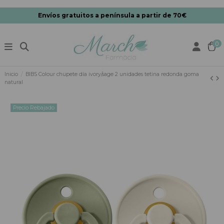
Envíos gratuitos a península a partir de 70€
0
Inicio
BIBS Colour chupete día ivory/sage 2 unidades tetina redonda goma
natural
Precio Rebajado