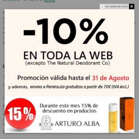
No mostrar de nuevo
Nuestro aceite seco milagroso de Rose Amélie es la mezcla única de
capullos de rosa orgánicos cuidadosamente seleccionados y 3 aceites
naturales preciosos: argán, girasol y almendra dulce. Nuestra receta secreta
para un rostro, cuerpo y cabello suaves como la seda. Unas gotas de este
aceite nutritivo y delicadamente perfumado le darán una piel más flexible,
radiante y con un aspecto más saludable ... ¡instantáneamente! Todo tipo
de piel.
Descripción
99% de ingredientes naturales
0% parabenos 0% petróleo
0% de fenoxietanol Libre de crueldad y VEGANO Dermatológicamente
Comprobado
CÓMO APLICAR
Aplicar este aceite sobre la piel del cuerpo, extenderlo suavemente y
masajear, hasta su total absorción. Insista en todas las partes del cuerpo
que anhelan hidratación, como los codos y las rodillas.
INGREDIENTES CLAVE DE LA RECETA