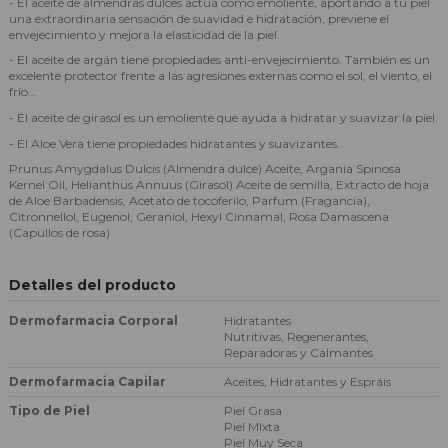
- El aceite de almendras dulces actúa como emoliente, aportando a tu piel
una extraordinaria sensación de suavidad e hidratación, previene el
envejecimiento y mejora la elasticidad de la piel.
- El aceite de argán tiene propiedades anti-envejecimiento. También es un
excelente protector frente a las agresiones externas como el sol, el viento, el
frío…
- El aceite de girasol es un emoliente que ayuda a hidratar y suavizar la piel.
- El Aloe Vera tiene propiedades hidratantes y suavizantes.
Prunus Amygdalus Dulcis (Almendra dulce) Aceite, Argania Spinosa
Kernel Oil, Helianthus Annuus (Girasol) Aceite de semilla, Extracto de hoja
de Aloe Barbadensis, Acetato de tocoferilo, Parfum (Fragancia),
Citronnellol, Eugenol, Geraniol, Hexyl Cinnamal, Rosa Damascena
(Capullos de rosa)
Detalles del producto
Dermofarmacia Corporal
Hidratantes
Nutritivas, Regenerantes,
Reparadoras y Calmantes
Dermofarmacia Capilar
Aceites, Hidratantes y Espráis
Tipo de Piel
Piel Grasa
Piel MIxta
Piel Muy Seca