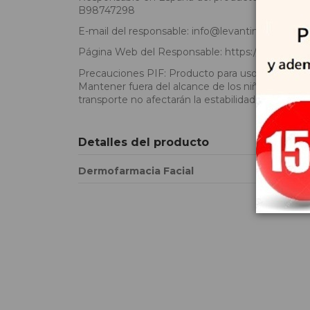
B98747298
E-mail del responsable: info@levantinadeorgani
Página Web del Responsable: https://www.levan
Precauciones PIF: Producto para uso externo únic
Mantener fuera del alcance de los niños. Conse
transporte no afectarán la estabilidad ni las pro
Detalles del producto
Dermofarmacia Facial