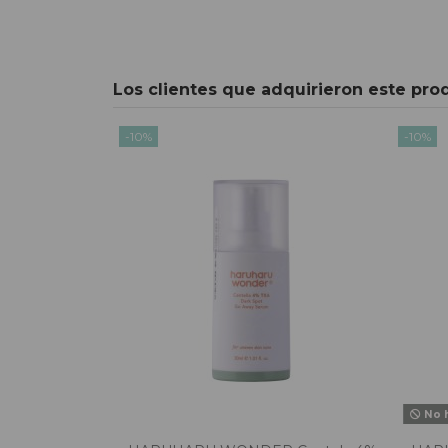
Los clientes que adquirieron este pr
-10%
-10%
No h