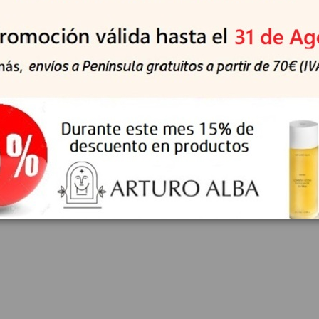
cos.es
tinadeorganicos.es/
amente. No utilizar sobre piel dañada. Si aparece cualquier sign
rvar el producto a temperatura ambiente, en un lugar sombreado.
piedades del producto.
Tratamiento Labios