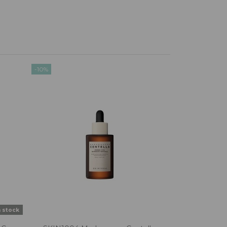
-10%
n stock