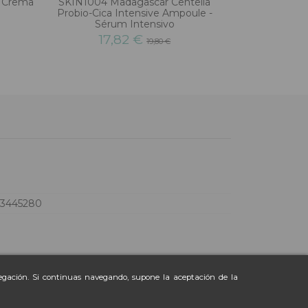
- Crema
SKIN1004 Madagascar Centella
Probio-Cica Intensive Ampoule -
Sérum Intensivo
17,82 €
19,80 €
73445280
vegación. Si continuas navegando, supone la aceptación de la