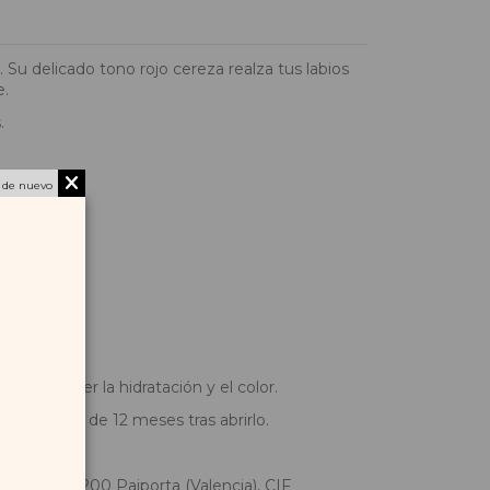
Su delicado tono rojo cereza realza tus labios
e.
.
 de nuevo
etróleo.
a mantener la hidratación y el color.
en un plazo de 12 meses tras abrirlo.
Derecha 46200 Paiporta (Valencia), CIF