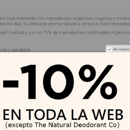
aw! está elaborado con ingredientes orgánicos, veganos y crudos. 
os los días. Su delicioso aroma natural a cereza lo hace irresistibl
rigen natural y con un 71% de ingredientes certificados orgánicos
No mostrar
ural y saludable.
ales), carmín (cochinilla) ni colorantes sintéticos derivados del p
tecas vegetales como coco, cacao, jojoba y oliva.
ntas veces como sea necesario. Puedes reaplicar durante el día par
oscuro (15-21°C) para conservar mejor sus propiedades. Utilízalo 
 Levantina de Orgánicos S.L.. Dirección: Calle Portugal, 9, Bajo 