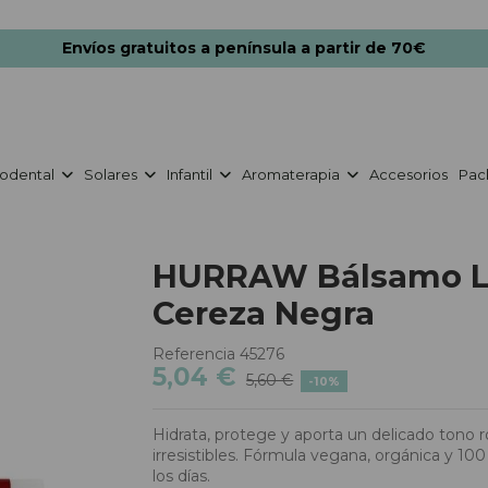
Envíos gratuitos a península a partir de 70€
odental
Solares
Infantil
Aromaterapia
Accesorios
Pac
a
HURRAW Bálsamo La
Cereza Negra
Referencia
45276
5,04 €
5,60 €
-10%
Hidrata, protege y aporta un delicado tono 
irresistibles. Fórmula vegana, orgánica y 10
los días.