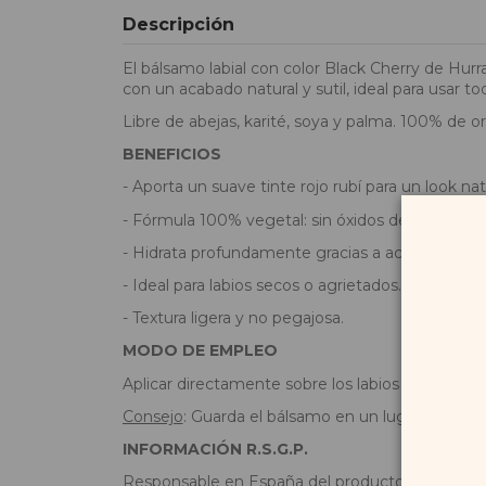
Descripción
El bálsamo labial con color Black Cherry de Hurr
con un acabado natural y sutil, ideal para usar tod
Libre de abejas, karité, soya y palma. 100% de o
BENEFICIOS
- Aporta un suave tinte rojo rubí para un look nat
- Fórmula 100% vegetal: sin óxidos de hierro (met
- Hidrata profundamente gracias a aceites y man
- Ideal para labios secos o agrietados.
- Textura ligera y no pegajosa.
MODO DE EMPLEO
Aplicar directamente sobre los labios limpios ta
Consejo
: Guarda el bálsamo en un lugar fresco y 
INFORMACIÓN R.S.G.P.
Responsable en España del producto y dirección: