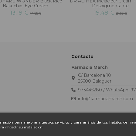
UHARU WONDER Black Rice
DR ALTHEA Melaclear Cream 
Bakuchiol Eye Cream
Despigmentante
13,19 €
19,49 €
14,65 €
21,65 €
Contacto
Farmàcia March
C/ Barcelona 10
25600 Balaguer
973445280 / WhatsApp: 9
info@farmaciamarch.com
ormación para mejorar nuestros servicios y para análisis de tus hábitos de na
ra impedir su instalación.