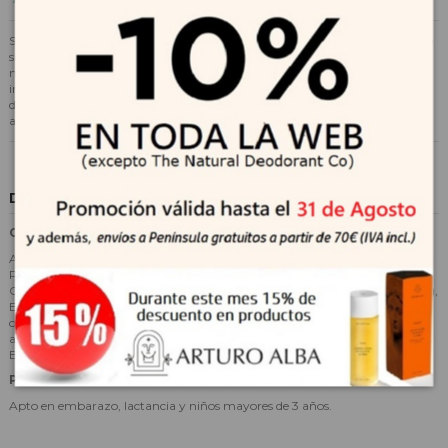
Solución hipertónica descongestiva para pulverización nasal. Tratamiento
sintomático de la congestión nasal. Descongestiona sin producir adicción,
no produce efecto rebote. No reseca la mucosa, regenera el epitelio nasal
irritado en pacientes que usan otros descongestivos. Ideal para
deshabituación progresiva. Contiene aceites esenciales antiinfecciosos y
antiinflamatorios.
Descripción
Composición
Aqua, Hamamelis virginiana extract*, Sodium chloride, Sodium benzoate,
Potassium sorbate, Propolis extract*, Xanthan gum, Aceites essentiales:
Cinnamosma fragrans* (Mandravasarotra), Picea mariana* (Abeto negro),
Eucalyptus radiata* (Eucalipto radiata), Cistus ladaniferus* (Jara), Myrtus
communis* (Mirto QT cineol), Pelarggonium graveolens* (Geranio), lactic
acid. *Ingrediente procedente de la Agricultura Ecológica (Control Certisys
BE-BIO-01).
Precauciones
Apto en embarazo, lactancia y niños mayores de 3 años.