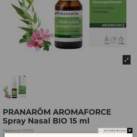
PRANARÔM AROMAFORCE
Spray Nasal BIO 15 ml
Referencia
179992
No mostrar de nuevo
7,74 €
8,60 €
-10%