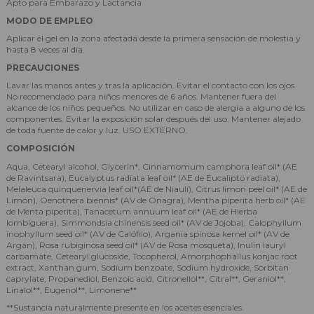
Apto para Embarazo y Lactancia
MODO DE EMPLEO
Aplicar el gel en la zona afectada desde la primera sensación de molestia y
hasta 8 veces al día.
PRECAUCIONES
Lavar las manos antes y tras la aplicación. Evitar el contacto con los ojos.
No recomendado para niños menores de 6 años. Mantener fuera del
alcance de los niños pequeños. No utilizar en caso de alergia a alguno de los
componentes. Evitar la exposición solar después del uso. Mantener alejado
de toda fuente de calor y luz. USO EXTERNO.
COMPOSICIÓN
Aqua, Cetearyl alcohol, Glycerin*, Cinnamomum camphora leaf oil* (AE
de Ravintsara), Eucalyptus radiata leaf oil* (AE de Eucalipto radiata),
Melaleuca quinquenervia leaf oil*(AE de Niaulí), Citrus limon peel oil* (AE de
Limón), Oenothera biennis* (AV de Onagra), Mentha piperita herb oil* (AE
de Menta piperita), Tanacetum annuum leaf oil* (AE de Hierba
lombiguera), Simmondsia chinensis seed oil* (AV de Jojoba), Calophyllum
inophyllum seed oil* (AV de Calófilo), Argania spinosa kernel oil* (AV de
Argán), Rosa rubiginosa seed oil* (AV de Rosa mosqueta), Inulin lauryl
carbamate, Cetearyl glucoside, Tocopherol, Amorphophallus konjac root
extract, Xanthan gum, Sodium benzoate, Sodium hydroxide, Sorbitan
caprylate, Propanediol, Benzoic acid, Citronellol**, Citral**, Geraniol**,
Linalol**, Eugenol**, Limonene**
**Sustancia naturalmente presente en los aceites esenciales.