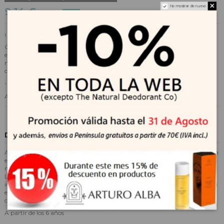
No mostrar de nuevo
9,14 €
10,15 €
-10%
¡ Pupas labiales !
Gel labial - LABIAROM es un excepcional gel aromático que responde con
eficacia a manifestaciones cutáneas en los labios. Refresca y alivia las
molestias que caracterizan estas complicaciones.- Calma y elimina
cualquier sensación de picor desde la primera aplicación.
- Sin aditivos químicos.
Apto durante el embarazo, la lactancia y a partir de los 6 años.
Descripción
AROMADERM Gel labial LABIAROM es un gel calmante que responde con
eficacia a manifestaciones cutáneas en los labios. Refresca y alivia las
molestias que caracterizan estas complicaciones y ayuda a reparar la piel.
Los aceites esenciales seleccionados por sus propiedades antivirales e
inmunoestimulantes actúan junto con los aceites vegetales. El gel se aplica
en la zona afectada desde la primera sensación de molestia y hasta su
completa desaparición. Gel transparente.
A partir de los 6 años