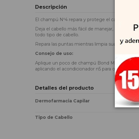
Descripción
El champú Nº4 repara y protege el cabello del estré
Deja el cabello más fácil de manejar, más brilla
todo tipo de cabello.
Repara las puntas mientras limpia suavemente el
Consejo de uso:
Aplique un poco de champú Bond Maintenance n4 
aplicando el acondicionador n5 para obtener mej
Detalles del producto
Dermofarmacia Capilar
Tipo de Cabello