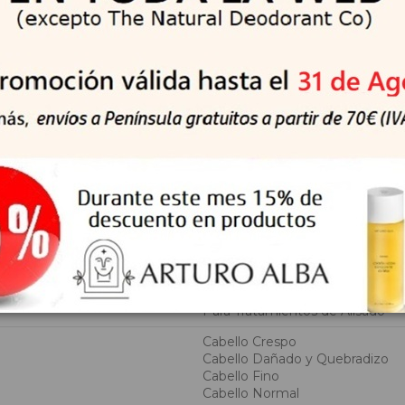
s diario, incluido el cabello dañado, las puntas abiertas y el frizz,
nte y saludable con cada uso. N ° 4 es seguro para el color y se h
 cabello.
sobre el cabello mojado, emulsione y enjuague. Ideal después 
ores resultados.
Champús
Para Tratamientos de Alisado
Cabello Crespo
Cabello Dañado y Quebradizo
Cabello Fino
Cabello Normal