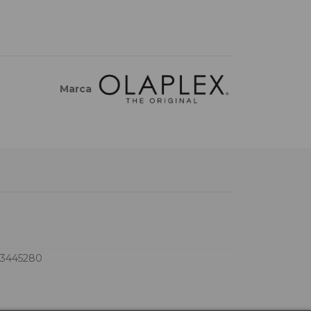
Marca
73445280