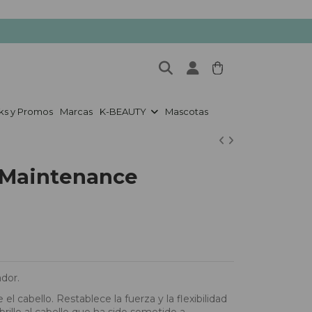
ks y Promos
Marcas
K-BEAUTY
Mascotas
Maintenance
dor.
 cabello. Restablece la fuerza y la flexibilidad
rillo al cabello que ha sido sometido a