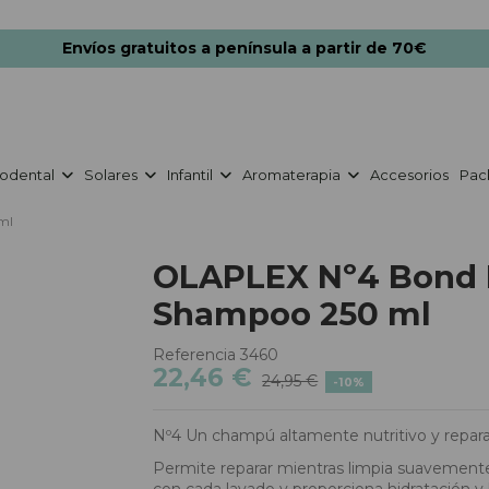
Envíos gratuitos a península a partir de 70€
odental
Solares
Infantil
Aromaterapia
Accesorios
Pac
ml
OLAPLEX Nº4 Bond 
Shampoo 250 ml
Referencia
3460
22,46 €
24,95 €
-10%
Nº4 Un champú altamente nutritivo y repara
Permite reparar mientras limpia suavemente el
con cada lavado y proporciona hidratación y b