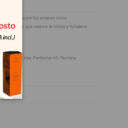
 al volver a unir los enlaces rotos.
a demostrado que reduce la rotura y fortalece
de aplicar Hair Perfector n3. Termine