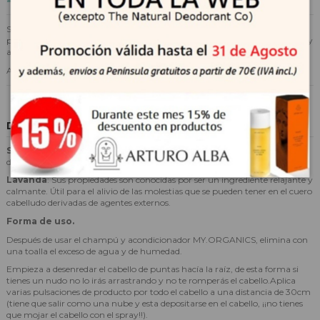
Spray texturizante rico en sales del mar muerto para conseguir el efecto
playa. Además prolonga la durabilidad de las ondas hechas con tenacillas, y
ayuda a potenciar la propia onda o rizo natural del cabello.
Aporta cuerpo, volumen y definición al cabello sin darle peso.
Descripción
Sal del Mar Muerto:
se usa como texturizante. Eucalipto: estimulador
del riego sanguíneo.
Lavanda
: Sus propiedades son conocidas por ser un ingrediente relajante y
calmante. Útil para el alivio de las molestias que se pueden tener en el cuero
cabelludo derivadas de agentes externos.
Forma de uso.
Después de usar el champú y acondicionador MY.ORGANICS, elimina con
una toalla el exceso de agua y de humedad.
Empieza a desenredar el cabello de puntas hacía la raíz, de esta forma si
tienes un nudo no lo irás arrastrando y no te romperás el cabello.Aplica
varias pulsaciones de producto por todo el cabello a una distancia de 30cm
(tiene que salir como una nube y esta depositarse en el cabello, ¡¡no tienes
que mojar el cabello con el spray!!).