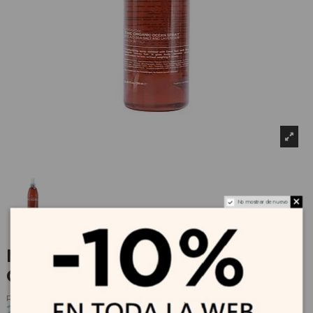
No mostrar de nuevo
MY ORGANICS The Organic
Ocean Spray 250 ml
Referencia
3250
21,59 €
23,99 €
-10%