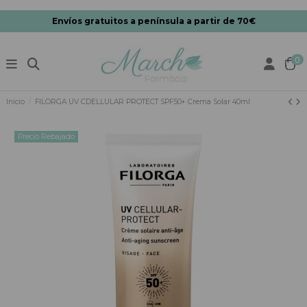
Envíos gratuitos a península a partir de 70€
0
Inicio
FILORGA UV CDELLULAR PROTECT SPF50+ Crema Solar 40ml
Precio Rebajado