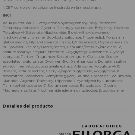
NCEF: complejo revitalizante inspirado en la mesoterapia.
INCI
Aqua (water, eau), Diethylamino hydroxybenzoyl hexyl benzoate,
Diisopropyl sebacate, Glycerin, Dicaprylyl carbonate, Ethylhexyl triazone,
Polyglyceryl-6 stearate, Niacinamide, Bis-ethylhexyloxyphenol
methoxyphenyl triazine, Butyloctyl salicylate, Propanediol, Pongamia
glabra seed oil, Glyceryl stearate citrate, 1,2-Hexanediol, Oryza sativa (rice)
hull powder, Zea mays (corn) starch, Cera alba/beeswax/cire d’abeille,
Sodium stearoyl lactylate, Hectorite, Polyglyceryl-6 behenate, Glyceryl
caprylate, Parfum (fragrance), Sclerotium gum, Citric acid, Sodium
acetylated hyaluronate, O-cymen-5-ol, Xanthan gum, Dunaliella salina
extract, Haematococcus pluvialis extract, Adenosine, Polyglyceryl-10
dioleate, Sodium lactate, Caprylic/capric triglyceride, Polyglyceryl-10
dipalmitate, Tocopherol, Pentylene glycol, Taurine, Carnosine, Sodium pca,
Mannitol, Arginine, Palmitoyl tripeptide-1, Hydrolyzed hyaluronic acid,
Palmitoyl tetrapeptide-7, Sodium benzoate, Benzoic acid, Glycine,
Magnesium sulfate, Nicotinamide adenine dinucleotide, Ergothioneine.
Detalles del producto
Marca