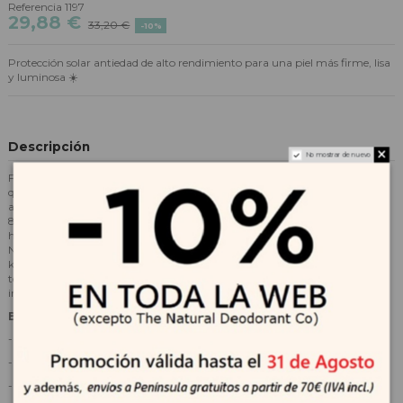
Referencia
1197
29,88 €
33,20 €
-10%
Protección solar antiedad de alto rendimiento para una piel más firme, lisa
y luminosa ☀️
Descripción
No mostrar de nuevo
Filorga UV Cellular-Protect SPF50+ es un protector solar facial antiedad
que combina filtros UV de amplio espectro con un complejo avanzado de
activos para proteger, corregir y revitalizar la piel. Su fórmula contiene un
8% de ingredientes antiedad, incluyendo péptidos reafirmantes, ácido
hialurónico acetilado, niacinamida antimanchas y el exclusivo complejo
NCEF para una acción global revitalizante. Además, incorpora aceite de
karanja y extractos de microalgas que potencian la protección UVA. Su
textura es ligera, de rápida absorción y con un acabado totalmente
invisible, ideal para usar a diario bajo cualquier rutina.
BENEFICIOS
- Protección solar SPF50+ de amplio espectro.
- Acción antiedad global con péptidos y ácido hialurónico.
- Efecto alisador, reafirmante y revitalizante.